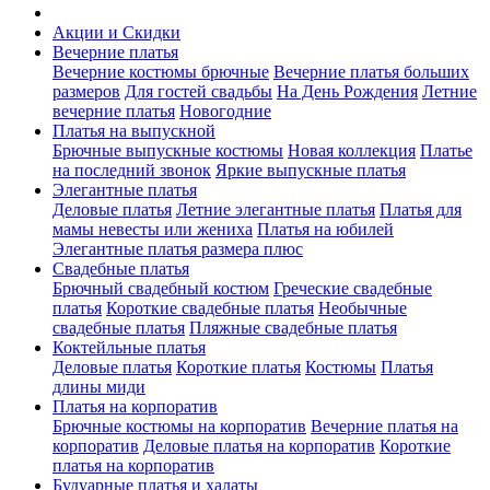
Акции и Скидки
Вечерние платья
Вечерние костюмы брючные
Вечерние платья больших
размеров
Для гостей свадьбы
На День Рождения
Летние
вечерние платья
Новогодние
Платья на выпускной
Брючные выпускные костюмы
Новая коллекция
Платье
на последний звонок
Яркие выпускные платья
Элегантные платья
Деловые платья
Летние элегантные платья
Платья для
мамы невесты или жениха
Платья на юбилей
Элегантные платья размера плюс
Свадебные платья
Брючный свадебный костюм
Греческие свадебные
платья
Короткие свадебные платья
Необычные
свадебные платья
Пляжные свадебные платья
Коктейльные платья
Деловые платья
Короткие платья
Костюмы
Платья
длины миди
Платья на корпоратив
Брючные костюмы на корпоратив
Вечерние платья на
корпоратив
Деловые платья на корпоратив
Короткие
платья на корпоратив
Будуарные платья и халаты