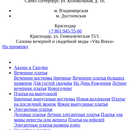
Санкт-Петербург, ул. Колокольная, д. 16.
м. Владимирская
м. Достоевская
Краснодар
+7 861 945-55-66
Краснодар, ул. Гимназическая 55/1.
Салоны вечерней и свадебной моды «Vita Brava»
На примерку
Акции и Скидки
Вечерние платья
Вечерние костюмы брючные
Вечерние платья больших
размеров
Для гостей свадьбы
На День Рождения
Летние
вечерние платья
Новогодние
Платья на выпускной
Брючные выпускные костюмы
Новая коллекция
Платье
на последний звонок
Яркие выпускные платья
Элегантные платья
Деловые платья
Летние элегантные платья
Платья для
мамы невесты или жениха
Платья на юбилей
Элегантные платья размера плюс