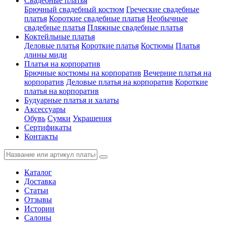
Свадебные платья
Брючный свадебный костюм
Греческие свадебные
платья
Короткие свадебные платья
Необычные
свадебные платья
Пляжные свадебные платья
Коктейльные платья
Деловые платья
Короткие платья
Костюмы
Платья
длины миди
Платья на корпоратив
Брючные костюмы на корпоратив
Вечерние платья на
корпоратив
Деловые платья на корпоратив
Короткие
платья на корпоратив
Будуарные платья и халаты
Аксессуары
Обувь
Сумки
Украшения
Сертификаты
Контакты
Каталог
Доставка
Статьи
Отзывы
Истории
Салоны