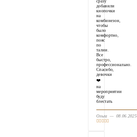
сразу
добавили
кнопочки
на
комбинезон,
чтобы
было
комфортно,
пояс
по
талии.
Все
быстро,
профессионально.
Спасибо,
девочки
❤️
на
мероприятии
буду
блестать
Ольга — 08.06.20