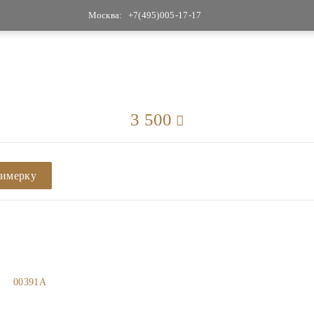
Москва:
+7(495)005-17-17
3 500
римерку
00391A