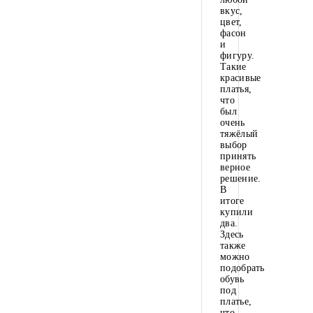
вкус,
цвет,
фасон
и
фигуру.
Такие
красивые
платья,
что
был
очень
тяжёлый
выбор
принять
верное
решение.
В
итоге
купили
два.
Здесь
также
можно
подобрать
обувь
под
платье,
что