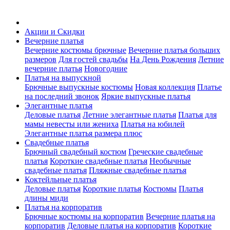
Акции и Скидки
Вечерние платья
Вечерние костюмы брючные
Вечерние платья больших
размеров
Для гостей свадьбы
На День Рождения
Летние
вечерние платья
Новогодние
Платья на выпускной
Брючные выпускные костюмы
Новая коллекция
Платье
на последний звонок
Яркие выпускные платья
Элегантные платья
Деловые платья
Летние элегантные платья
Платья для
мамы невесты или жениха
Платья на юбилей
Элегантные платья размера плюс
Свадебные платья
Брючный свадебный костюм
Греческие свадебные
платья
Короткие свадебные платья
Необычные
свадебные платья
Пляжные свадебные платья
Коктейльные платья
Деловые платья
Короткие платья
Костюмы
Платья
длины миди
Платья на корпоратив
Брючные костюмы на корпоратив
Вечерние платья на
корпоратив
Деловые платья на корпоратив
Короткие