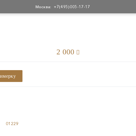
Москва:
+7(495)005-17-17
2 000
римерку
01229