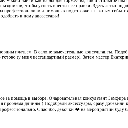
е: можно найти как наряд для торжества, так и стильное плат
раздников, чтобы успеть внести все правки. Здесь легко подо
за профессионализм и помощь в подготовке к важным события
подобрать к нему аксессуары!
черним платьем. В салоне замечательные консультанты. Подоб
о готово (у меня нестандартный размер). Затем мастер Екатери
 за помощь в выборе. Очаровательная консультант Земфира п
ная проблема длинны ) Подобрали аксессуары, сразу добавили
 профессионально. Спасибо, девочки ❤️ на мероприятии буду б