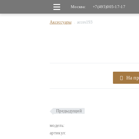
Москва:
+7(495)005-17-17
Аксессуары
acces193
На п
Предыдущий
модель:
артикул: