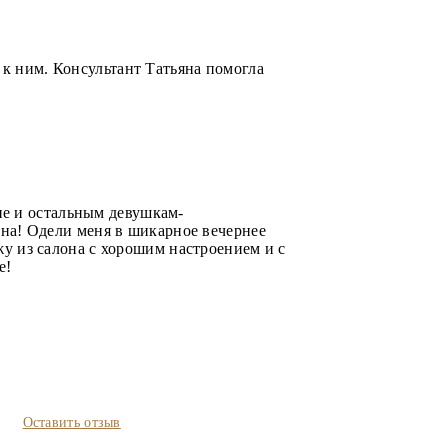
 к ним. Консультант Татьяна помогла
не и остальным девушкам-
лона! Одели меня в шикарное вечернее
ожу из салона с хорошим настроением и с
е!
Оставить отзыв