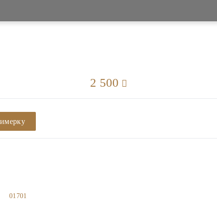
2 500
римерку
01701