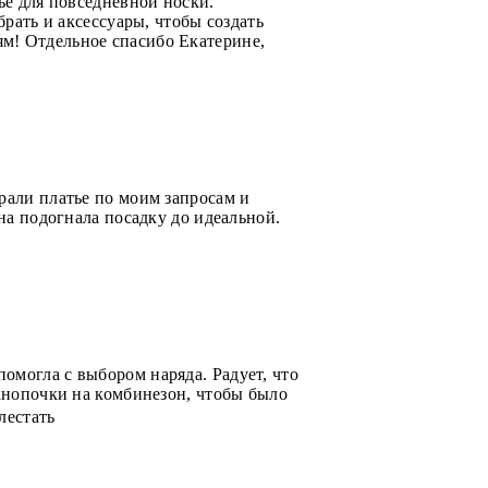
ье для повседневной носки.
брать и аксессуары, чтобы создать
м! Отдельное спасибо Екатерине,
рали платье по моим запросам и
на подогнала посадку до идеальной.
омогла с выбором наряда. Радует, что
 кнопочки на комбинезон, чтобы было
лестать