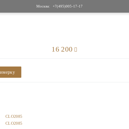
Москва:
+7(495)005-17-17
16 200
римерку
CLO2085
CLO2085