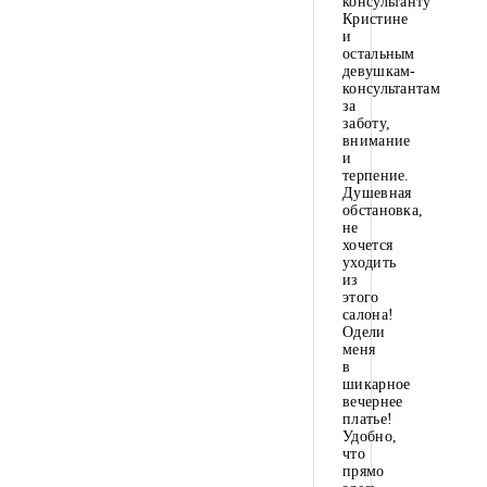
консультанту
Кристине
и
остальным
девушкам-
консультантам
за
заботу,
внимание
и
терпение.
Душевная
обстановка,
не
хочется
уходить
из
этого
салона!
Одели
меня
в
шикарное
вечернее
платье!
Удобно,
что
прямо