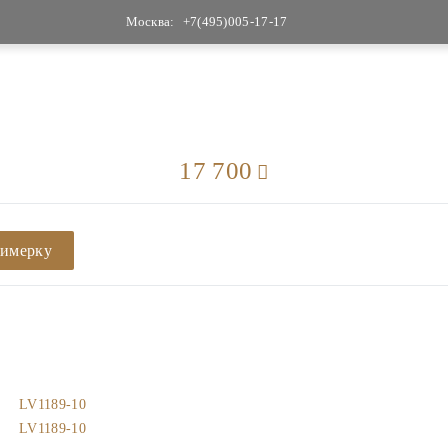
Москва:
+7(495)005-17-17
17 700
римерку
LV1189-10
LV1189-10