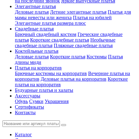
на последний звонок
Яркие выпускные платья
Элегантные платья
Деловые платья
Летние элегантные платья
Платья для
мамы невесты или жениха
Платья на юбилей
Элегантные платья размера плюс
Свадебные платья
Брючный свадебный костюм
Греческие свадебные
платья
Короткие свадебные платья
Необычные
свадебные платья
Пляжные свадебные платья
Коктейльные платья
Деловые платья
Короткие платья
Костюмы
Платья
длины миди
Платья на корпоратив
Брючные костюмы на корпоратив
Вечерние платья на
корпоратив
Деловые платья на корпоратив
Короткие
платья на корпоратив
Будуарные платья и халаты
Аксессуары
Обувь
Сумки
Украшения
Сертификаты
Контакты
Каталог