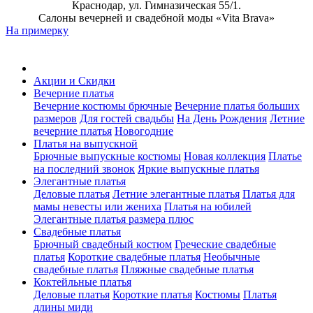
Краснодар, ул. Гимназическая 55/1.
Салоны вечерней и свадебной моды «Vita Brava»
На примерку
Акции и Скидки
Вечерние платья
Вечерние костюмы брючные
Вечерние платья больших
размеров
Для гостей свадьбы
На День Рождения
Летние
вечерние платья
Новогодние
Платья на выпускной
Брючные выпускные костюмы
Новая коллекция
Платье
на последний звонок
Яркие выпускные платья
Элегантные платья
Деловые платья
Летние элегантные платья
Платья для
мамы невесты или жениха
Платья на юбилей
Элегантные платья размера плюс
Свадебные платья
Брючный свадебный костюм
Греческие свадебные
платья
Короткие свадебные платья
Необычные
свадебные платья
Пляжные свадебные платья
Коктейльные платья
Деловые платья
Короткие платья
Костюмы
Платья
длины миди