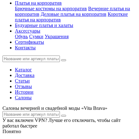
Платья на корпоратив
Брючные костюмы на корпоратив
Вечерние платья на
корпоратив
Деловые платья на корпоратив
Короткие
платья на корпоратив
Будуарные платья и халаты
Аксессуары
Обувь
Сумки
Украшения
Сертификаты
Контакты
Каталог
Доставка
Статьи
Отзывы
Истории
Салоны
Салоны вечерней и свадебной моды «Vita Brava»
У вас включен VPN? Лучше его отключить, чтобы сайт
работал быстрее
Понятно