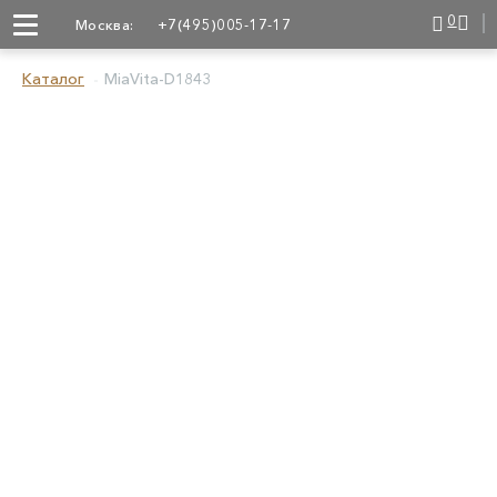
0
Москва:
+7(495)005-17-17
Каталог
MiaVita-D1843