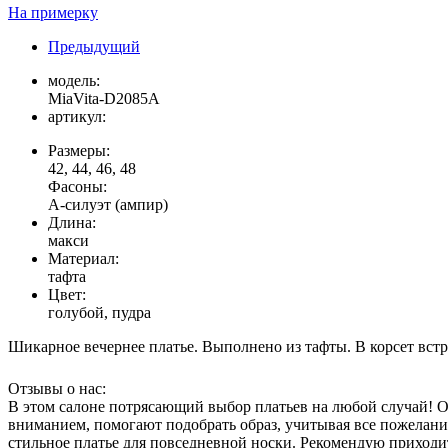
На примерку
Предыдущий
модель:
MiaVita-D2085A
артикул:
Размеры:
42, 44, 46, 48
Фасоны:
А-силуэт (ампир)
Длина:
макси
Материал:
тафта
Цвет:
голубой, пудра
Шикарное вечернее платье. Выполнено из тафты. В корсет встр
Отзывы о нас:
В этом салоне потрясающий выбор платьев на любой случай! Оче
вниманием, помогают подобрать образ, учитывая все пожелания
стильное платье для повседневной носки. Рекомендую приходить