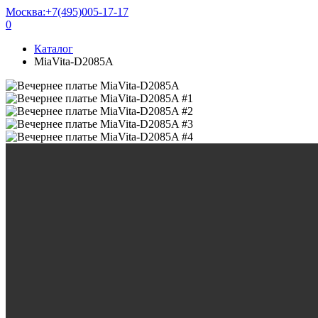
Москва:
+7(495)005-17-17
0
Каталог
MiaVita-D2085A