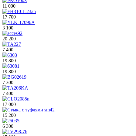
11 000
17 700
3 100
20 200
7 400
19 800
19 800
7 300
7 400
17 000
15 200
6 300