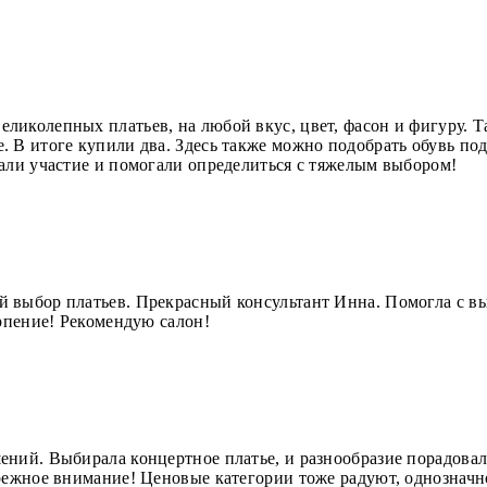
иколепных платьев, на любой вкус, цвет, фасон и фигуру. Та
 В итоге купили два. Здесь также можно подобрать обувь под 
али участие и помогали определиться с тяжелым выбором!
 выбор платьев. Прекрасный консультант Инна. Помогла с в
ерпение! Рекомендую салон!
ений. Выбирала концертное платье, и разнообразие порадова
режное внимание! Ценовые категории тоже радуют, однозначн