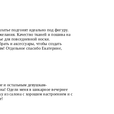
платье подгонят идеально под фигуру.
желания. Качество тканей и пошива на
ье для повседневной носки.
брать и аксессуары, чтобы создать
м! Отдельное спасибо Екатерине,
не и остальным девушкам-
лона! Одели меня в шикарное вечернее
ожу из салона с хорошим настроением и с
е!