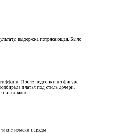
сультату, выдержка потрясающая. Было
 тиффани. После подгонки по фигуре
одбирала платья под стиль дочери.
е повторялись.
а такие изыски наряды