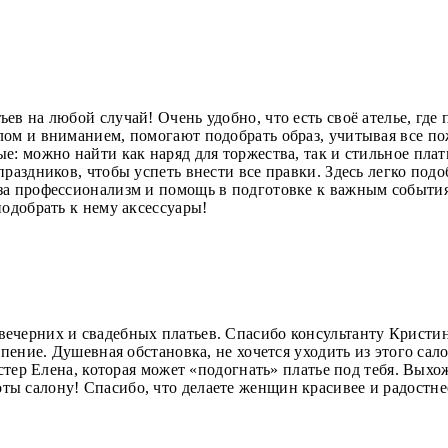
в на любой случай! Очень удобно, что есть своё ателье, где 
лом и вниманием, помогают подобрать образ, учитывая все по
е: можно найти как наряд для торжества, так и стильное плат
раздников, чтобы успеть внести все правки. Здесь легко подо
за профессионализм и помощь в подготовке к важным события
подобрать к нему аксессуары!
ечерних и свадебных платьев. Спасибо консультанту Кристи
рпение. Душевная обстановка, не хочется уходить из этого са
астер Елена, которая может «подогнать» платье под тебя. Вых
ы салону! Спасибо, что делаете женщин красивее и радостне