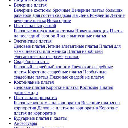
Вечерние платья
Вечерние костюмы брючные
Вечерние платья больших
размеров
Для гостей свадьбы
На День Рождения
Летние
вечерние платья
Новогодние
Платья на выпускной
Брючные выпускные костюмы
Новая коллекция
Платье
на последний звонок
Яркие выпускные платья
Элегантные платья
Деловые платья
Летние элегантные платья
Платья для
мамы невесты или жениха
Платья на юбилей
Элегантные платья размера плюс
Свадебные платья
Брючный свадебный костюм
Греческие свадебные
платья
Короткие свадебные платья
Необычные
свадебные платья
Пляжные свадебные платья
Коктейльные платья
Деловые платья
Короткие платья
Костюмы
Платья
длины миди
Платья на корпоратив
Брючные костюмы на корпоратив
Вечерние платья на
корпоратив
Деловые платья на корпоратив
Короткие
платья на корпоратив
Будуарные платья и халаты
Аксессуары