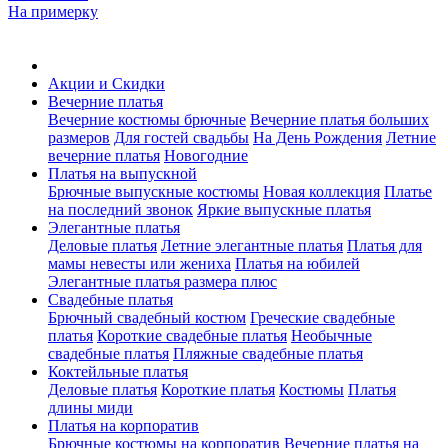
На примерку
Акции и Скидки
Вечерние платья
Вечерние костюмы брючные
Вечерние платья больших
размеров
Для гостей свадьбы
На День Рождения
Летние
вечерние платья
Новогодние
Платья на выпускной
Брючные выпускные костюмы
Новая коллекция
Платье
на последний звонок
Яркие выпускные платья
Элегантные платья
Деловые платья
Летние элегантные платья
Платья для
мамы невесты или жениха
Платья на юбилей
Элегантные платья размера плюс
Свадебные платья
Брючный свадебный костюм
Греческие свадебные
платья
Короткие свадебные платья
Необычные
свадебные платья
Пляжные свадебные платья
Коктейльные платья
Деловые платья
Короткие платья
Костюмы
Платья
длины миди
Платья на корпоратив
Брючные костюмы на корпоратив
Вечерние платья на