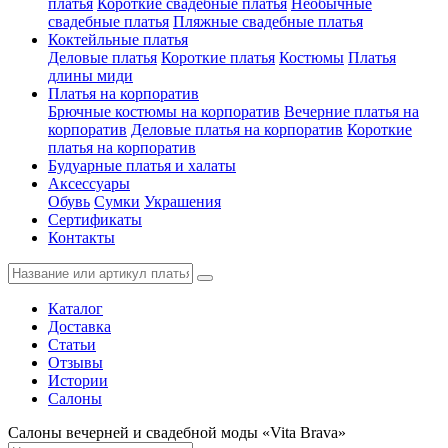
платья
Короткие свадебные платья
Необычные
свадебные платья
Пляжные свадебные платья
Коктейльные платья
Деловые платья
Короткие платья
Костюмы
Платья
длины миди
Платья на корпоратив
Брючные костюмы на корпоратив
Вечерние платья на
корпоратив
Деловые платья на корпоратив
Короткие
платья на корпоратив
Будуарные платья и халаты
Аксессуары
Обувь
Сумки
Украшения
Сертификаты
Контакты
Каталог
Доставка
Статьи
Отзывы
Истории
Салоны
Салоны вечерней и свадебной моды «Vita Brava»