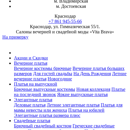
м. Владимирская
м. Достоевская
Краснодар
+7 861 945-55-66
Краснодар, ул. Гимназическая 55/1.
Салоны вечерней и свадебной моды «Vita Brava»
На примерку
Акции и Скидки
Вечерние платья
Вечерние костюмы брючные
Вечерние платья больших
размеров
Для гостей свадьбы
На День Рождения
Летние
вечерние платья
Новогодние
Платья на выпускной
Брючные выпускные костюмы
Новая коллекция
Платье
на последний звонок
Яркие выпускные платья
Элегантные платья
Деловые платья
Летние элегантные платья
Платья для
мамы невесты или жениха
Платья на юбилей
Элегантные платья размера плюс
Свадебные платья
Брючный свадебный костюм
Греческие свадебные