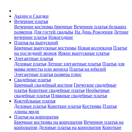
Акции и Скидки
Вечерние платья
Вечерние костюмы брючные
Вечерние платья больших
размеров
Для гостей свадьбы
На День Рождения
Летние
вечерние платья
Новогодние
Платья на выпускной
Брючные выпускные костюмы
Новая коллекция
Платье
на последний звонок
Яркие выпускные платья
Элегантные платья
Деловые платья
Летние элегантные платья
Платья для
мамы невесты или жениха
Платья на юбилей
Элегантные платья размера плюс
Свадебные платья
Брючный свадебный костюм
Греческие свадебные
платья
Короткие свадебные платья
Необычные
свадебные платья
Пляжные свадебные платья
Коктейльные платья
Деловые платья
Короткие платья
Костюмы
Платья
длины миди
Платья на корпоратив
Брючные костюмы на корпоратив
Вечерние платья на
корпоратив
Деловые платья на корпоратив
Короткие