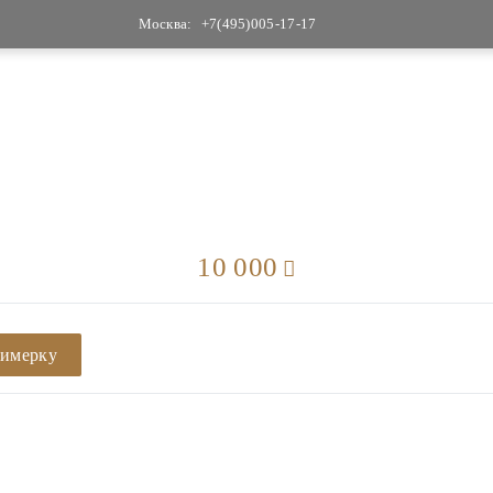
Москва:
+7(495)005-17-17
10 000
римерку