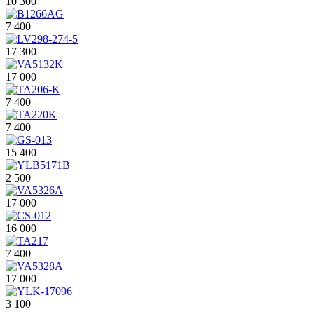
10 300
7 400
17 300
17 000
7 400
7 400
15 400
2 500
17 000
16 000
7 400
17 000
3 100