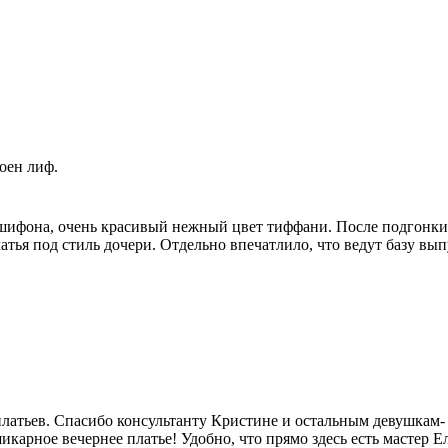
оен лиф.
 шифона, очень красивый нежный цвет тиффани. После подгонки
латья под стиль дочери. Отдельно впечатлило, что ведут базу вы
атьев. Спасибо консультанту Кристине и остальным девушкам- к
шикарное вечернее платье! Удобно, что прямо здесь есть мастер 