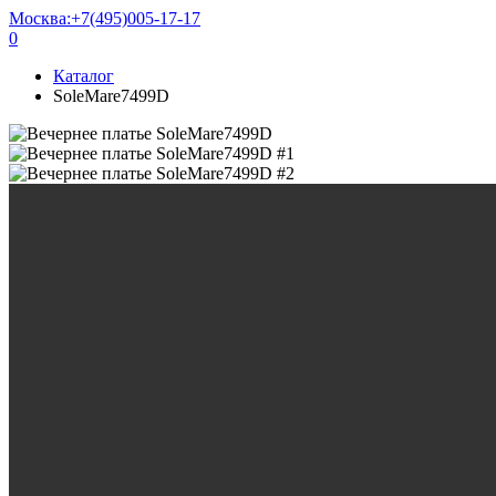
Москва:
+7(495)005-17-17
0
Каталог
SoleMare7499D