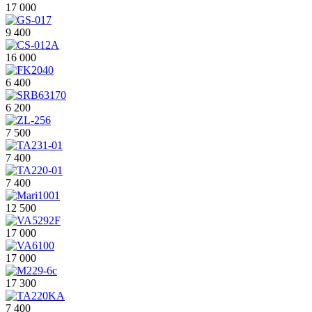
17 000
9 400
16 000
6 400
6 200
7 500
7 400
7 400
12 500
17 000
17 000
17 300
7 400