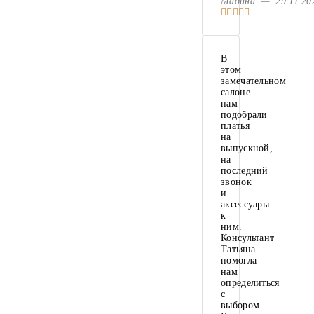
Мадина — 29.11.2
В
этом
замечательном
салоне
нам
подобрали
платья
на
выпускной,
на
последний
звонок
и
аксессуары
к
ним.
Консультант
Татьяна
помогла
нам
определиться
с
выбором.