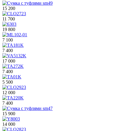
15 200
11 700
19 800
7 100
7 400
17 000
7 400
5 500
12 000
7 400
15 900
14 000