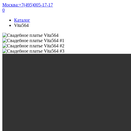
Москва:
+7(495)005-17-17
0
Каталог
Vita564