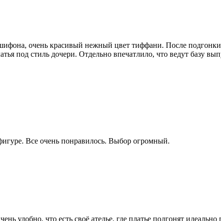
 шифона, очень красивый нежный цвет тиффани. После подгонки
латья под стиль дочери. Отдельно впечатлило, что ведут базу вы
фигуре. Все очень понравилось. Выбор огромный.
нь удобно, что есть своё ателье, где платье подгонят идеально