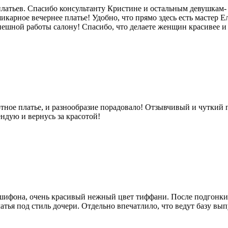
атьев. Спасибо консультанту Кристине и остальным девушкам- к
шикарное вечернее платье! Удобно, что прямо здесь есть мастер 
ешной работы салону! Спасибо, что делаете женщин красивее и 
ное платье, и разнообразие порадовало! Отзывчивый и чуткий п
ндую и вернусь за красотой!
 шифона, очень красивый нежный цвет тиффани. После подгонки
латья под стиль дочери. Отдельно впечатлило, что ведут базу вы