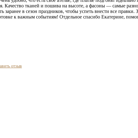
нь удобно, что есть своё ателье, где платье подгонят идеально
. Качество тканей и пошива на высоте, а фасоны — самые разно
 заранее в сезон праздников, чтобы успеть внести все правки. 
товке к важным событиям! Отдельное спасибо Екатерине, помогл
авить отзыв