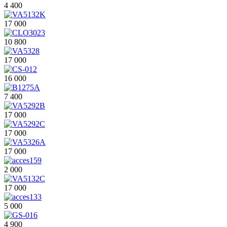
4 400
17 000
10 800
17 000
16 000
7 400
17 000
17 000
17 000
2 000
17 000
5 000
4 900