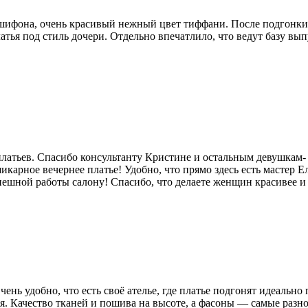
 шифона, очень красивый нежный цвет тиффани. После подгонки
латья под стиль дочери. Отдельно впечатлило, что ведут базу вы
атьев. Спасибо консультанту Кристине и остальным девушкам- к
шикарное вечернее платье! Удобно, что прямо здесь есть мастер 
ешной работы салону! Спасибо, что делаете женщин красивее и 
нь удобно, что есть своё ателье, где платье подгонят идеально
. Качество тканей и пошива на высоте, а фасоны — самые разно