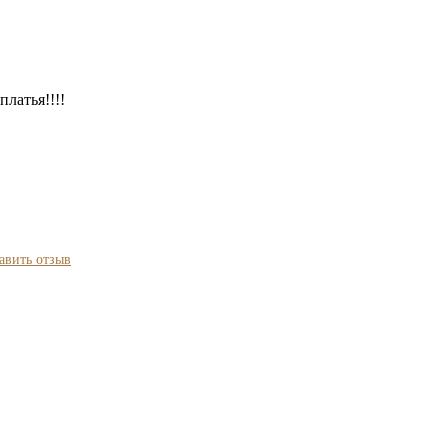
латья!!!!
авить отзыв