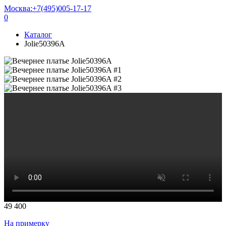
Москва:
+7(495)005-17-17
0
Каталог
Jolie50396A
49 400
На примерку