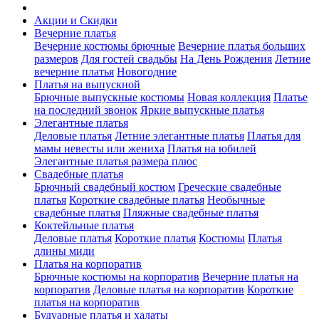
Акции и Скидки
Вечерние платья
Вечерние костюмы брючные
Вечерние платья больших
размеров
Для гостей свадьбы
На День Рождения
Летние
вечерние платья
Новогодние
Платья на выпускной
Брючные выпускные костюмы
Новая коллекция
Платье
на последний звонок
Яркие выпускные платья
Элегантные платья
Деловые платья
Летние элегантные платья
Платья для
мамы невесты или жениха
Платья на юбилей
Элегантные платья размера плюс
Свадебные платья
Брючный свадебный костюм
Греческие свадебные
платья
Короткие свадебные платья
Необычные
свадебные платья
Пляжные свадебные платья
Коктейльные платья
Деловые платья
Короткие платья
Костюмы
Платья
длины миди
Платья на корпоратив
Брючные костюмы на корпоратив
Вечерние платья на
корпоратив
Деловые платья на корпоратив
Короткие
платья на корпоратив
Будуарные платья и халаты