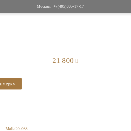
Москва:
+7(495)005-17-17
21 800
римерку
Malia20-068