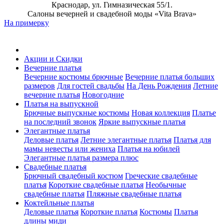
Краснодар, ул. Гимназическая 55/1.
Салоны вечерней и свадебной моды «Vita Brava»
На примерку
Акции и Скидки
Вечерние платья
Вечерние костюмы брючные
Вечерние платья больших
размеров
Для гостей свадьбы
На День Рождения
Летние
вечерние платья
Новогодние
Платья на выпускной
Брючные выпускные костюмы
Новая коллекция
Платье
на последний звонок
Яркие выпускные платья
Элегантные платья
Деловые платья
Летние элегантные платья
Платья для
мамы невесты или жениха
Платья на юбилей
Элегантные платья размера плюс
Свадебные платья
Брючный свадебный костюм
Греческие свадебные
платья
Короткие свадебные платья
Необычные
свадебные платья
Пляжные свадебные платья
Коктейльные платья
Деловые платья
Короткие платья
Костюмы
Платья
длины миди