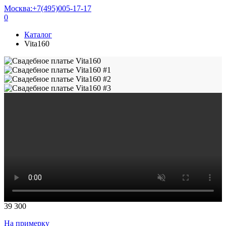
Москва:
+7(495)005-17-17
0
Каталог
Vita160
39 300
На примерку