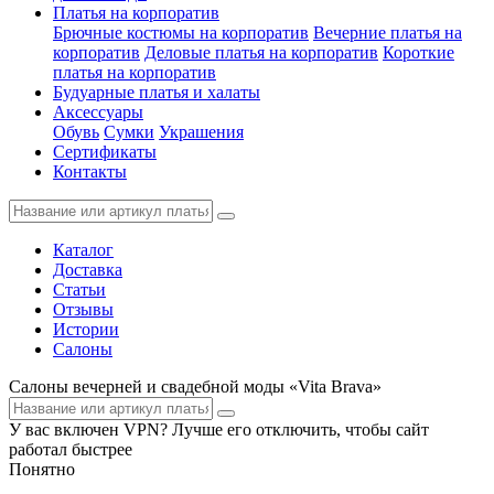
Платья на корпоратив
Брючные костюмы на корпоратив
Вечерние платья на
корпоратив
Деловые платья на корпоратив
Короткие
платья на корпоратив
Будуарные платья и халаты
Аксессуары
Обувь
Сумки
Украшения
Сертификаты
Контакты
Каталог
Доставка
Статьи
Отзывы
Истории
Салоны
Салоны вечерней и свадебной моды «Vita Brava»
У вас включен VPN? Лучше его отключить, чтобы сайт
работал быстрее
Понятно