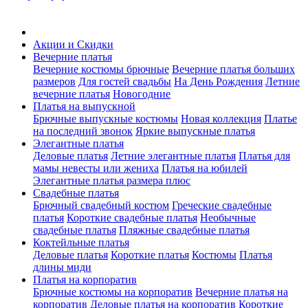
Акции и Скидки
Вечерние платья
Вечерние костюмы брючные
Вечерние платья больших
размеров
Для гостей свадьбы
На День Рождения
Летние
вечерние платья
Новогодние
Платья на выпускной
Брючные выпускные костюмы
Новая коллекция
Платье
на последний звонок
Яркие выпускные платья
Элегантные платья
Деловые платья
Летние элегантные платья
Платья для
мамы невесты или жениха
Платья на юбилей
Элегантные платья размера плюс
Свадебные платья
Брючный свадебный костюм
Греческие свадебные
платья
Короткие свадебные платья
Необычные
свадебные платья
Пляжные свадебные платья
Коктейльные платья
Деловые платья
Короткие платья
Костюмы
Платья
длины миди
Платья на корпоратив
Брючные костюмы на корпоратив
Вечерние платья на
корпоратив
Деловые платья на корпоратив
Короткие