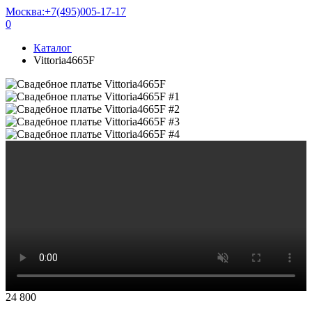
Москва:
+7(495)005-17-17
0
Каталог
Vittoria4665F
24 800