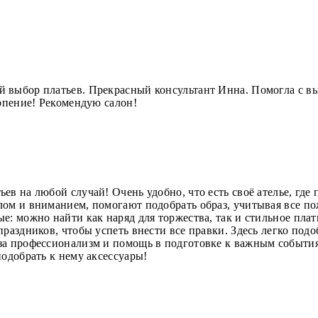
 выбор платьев. Прекрасный консультант Инна. Помогла с в
ерпение! Рекомендую салон!
в на любой случай! Очень удобно, что есть своё ателье, где 
лом и вниманием, помогают подобрать образ, учитывая все по
е: можно найти как наряд для торжества, так и стильное плат
раздников, чтобы успеть внести все правки. Здесь легко подо
за профессионализм и помощь в подготовке к важным события
подобрать к нему аксессуары!