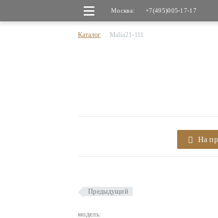
Москва:
+7(495)005-17-17
Каталог
Malia21-111
На п
Предыдущий
модель: