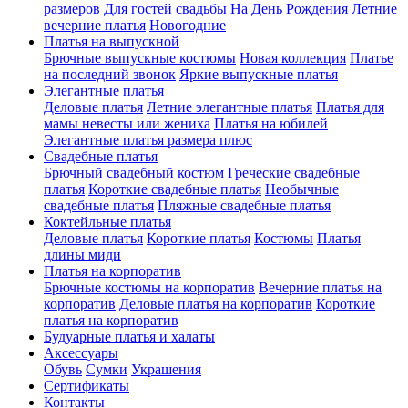
размеров
Для гостей свадьбы
На День Рождения
Летние
вечерние платья
Новогодние
Платья на выпускной
Брючные выпускные костюмы
Новая коллекция
Платье
на последний звонок
Яркие выпускные платья
Элегантные платья
Деловые платья
Летние элегантные платья
Платья для
мамы невесты или жениха
Платья на юбилей
Элегантные платья размера плюс
Свадебные платья
Брючный свадебный костюм
Греческие свадебные
платья
Короткие свадебные платья
Необычные
свадебные платья
Пляжные свадебные платья
Коктейльные платья
Деловые платья
Короткие платья
Костюмы
Платья
длины миди
Платья на корпоратив
Брючные костюмы на корпоратив
Вечерние платья на
корпоратив
Деловые платья на корпоратив
Короткие
платья на корпоратив
Будуарные платья и халаты
Аксессуары
Обувь
Сумки
Украшения
Сертификаты
Контакты